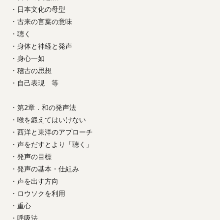
・日本文化の母型
・古来の言葉の意味
・聴く
・身体と神経と発声
・身心一如
・稽古の思想
・自己表現 等
・第2章．和の発声法
・喉を鍛えてはいけない
・西洋と東洋のアプローチ
・声をだすとより「聴く」
・発声の目標
・発声の基本・仕組み
・声を出す方向
・ロウソクを利用
・重心
・呼吸法