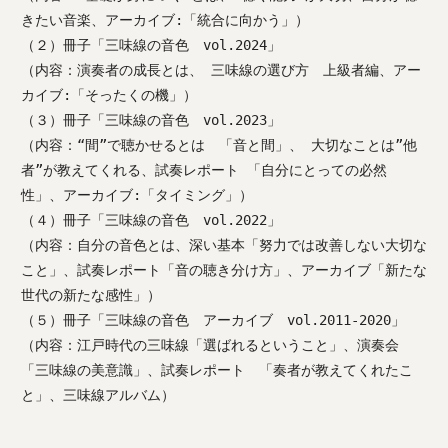
きたい音楽、アーカイブ:「統合に向かう」）
（２）冊子「三味線の音色 vol.2024」
（内容：演奏者の成長とは、 三味線の選び方 上級者編、アー
カイブ:「そったくの機」）
（３）冊子「三味線の音色 vol.2023」
（内容：“間”で聴かせるとは 「音と間」、 大切なことは”他
者”が教えてくれる、試奏レポート 「自分にとっての必然
性」、アーカイブ:「タイミング」）
（４）冊子「三味線の音色 vol.2022」
（内容：自分の音色とは、深い基本「努力では改善しない大切な
こと」、試奏レポート「音の聴き分け方」、アーカイブ「新たな
世代の新たな感性」）
（５）冊子「三味線の音色 アーカイブ vol.2011-2020」
（内容：江戸時代の三味線「選ばれるということ」、演奏会
「三味線の美意識」、試奏レポート 「奏者が教えてくれたこ
と」、三味線アルバム）