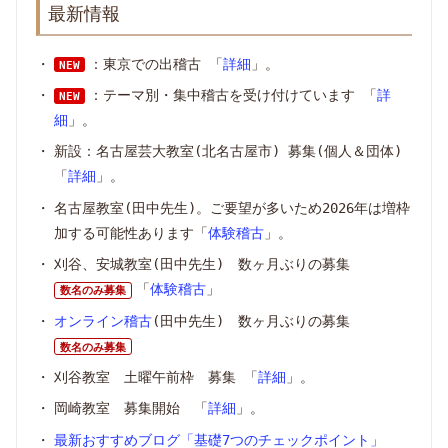
最新情報
：東京での出稽古 「
詳細
」。
NEW
：テーマ別・集中稽古を受け付けています 「
詳
NEW
細
」。
新設：名古屋芸大教室(北名古屋市) 募集(個人＆団体)
「
詳細
」。
名古屋教室(田中先生)。ご要望が多いため2026年は増枠
加する可能性あります「
体験稽古
」。
刈谷、安城教室(田中先生) 数ヶ月ぶりの募集
「
体験稽古
」
数名のみ募集
オンライン稽古
(田中先生) 数ヶ月ぶりの募集
数名のみ募集
刈谷教室 土曜午前枠 募集 「
詳細
」。
岡崎教室 募集開始 「
詳細
」。
最新おすすめブログ「基礎7つのチェックポイント」