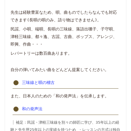
先生は経験豊富なため、唄、曲ものでしたらなんでも対応
できます(長唄の唄のみ、語り物はできません)。
民謡、小唄、端唄、長唄の三味線、落語出囃子、子守唄、
津軽三味線、都々逸、古謡、古曲、ポップス、アレンジ、
即興、作曲・・・
レパートリーは数百曲あります。
自分の弾いてみたい曲をどんどん提案してください。
三味線と唄の稽古
また、日本人のための「和の発声法」を伝承します。
和の発声法
補足：民謡・津軽三味線を別々の師匠に学び、35年以上の経
験と先生歴25年以上の実績を持つため ・レッスンの方式は独自