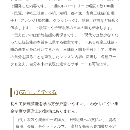
で開発した内容です。 ・曲のレパートリーは幅広く数100曲
・民謡、津軽三味線、小唄、端唄、都々逸、寄席三味線(出囃
子)、アレンジ(現代曲、クラッシック)、即興、作曲など幅広く
伝承します。 ・歌謡曲や子守唄等の日本の唄も伝承します。
・伝えたいのは伝統芸能の奥深さです。 ・現代では数少なくな
った伝統芸能の本質を伝承する教室です。 ・ある程度三味線・
唄の基本が身に付いてきたら 三味線・唄を手段として、本来
の自分を識ることを重視したレッスン内容に変遷し、各種ワー
クも交え、自分本来の表現に達するサポ ートも可能です。
(3)安心して学べる
初めて伝統芸能を学ぶ方が戸惑いやすい、 わかりにくい集
金制度や運営上の負担はありません。
（例）衣装や楽器の一式購入、上部組織への支払い、 資格
費用、会費、チケットノルマ、 高額な発表会参加費や不定