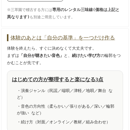
専用のレンタル三味線(価格は上記と
※三萃園で稽古する方には
異なります)
も別途ご用意しています。
体験のあとは「自分の基準」を一つだけ作る
体験を終えたら、すぐに決めなくて大丈夫です。
まずは
「自分が聴きたい音色」
と、
続けたい学び方
の輪郭をつ
かむことが先です。
はじめての方が整理すると楽になる3点
・演奏ジャンル（民謡／端唄／津軽／地唄／舞台 な
ど）
・音色の方向性（柔らかい／張りがある／深い／輪郭
が強い など）
・続け方（対面／オンライン／教材／組み合わせ）