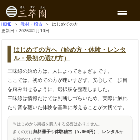
HOME
＞
教材・稽古
＞ はじめての方
更新日：2026年2月10日
はじめての方へ（始め方・体験・レンタ
ル・最初の選び方）
三味線の始め方は、人によってさまざまです。
ここでは、初めての方が迷いすぎず、安心して一歩目
を踏み出せるように、選択肢を整理しました。
三味線は情報だけでは判断しづらいため、実際に触れ
たり音を聴いた体験を基準に考えることが大切です。
※はじめから楽器を購入する必要はありません。
無料冊子
体験稽古（5,000円）
レンタル
多くの方は
や
、
か
ら始めています。