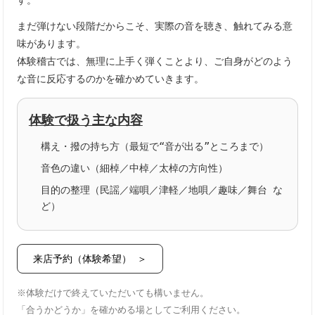
す。
まだ弾けない段階だからこそ、実際の音を聴き、触れてみる意
味があります。
体験稽古では、無理に上手く弾くことより、ご自身がどのよう
な音に反応するのかを確かめていきます。
体験で扱う主な内容
構え・撥の持ち方（最短で“音が出る”ところまで）
音色の違い（細棹／中棹／太棹の方向性）
目的の整理（民謡／端唄／津軽／地唄／趣味／舞台 な
ど）
来店予約（体験希望） ＞
※体験だけで終えていただいても構いません。
「合うかどうか」を確かめる場としてご利用ください。