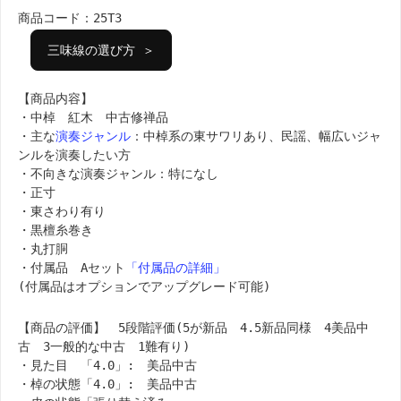
商品コード：25T3
三味線の選び方 ＞
【商品内容】
・中棹 紅木 中古修禅品
・主な
演奏ジャンル
：中棹系の東サワリあり、民謡、幅広いジャ
ンルを演奏したい方
・不向きな演奏ジャンル：特になし
・正寸
・東さわり有り
・黒檀糸巻き
・丸打胴
・付属品 Aセット
「付属品の詳細」
(付属品はオプションでアップグレード可能)
【商品の評価】 5段階評価(5が新品 4.5新品同様 4美品中
古 3一般的な中古 1難有り)
・見た目 「4.0」: 美品中古
・棹の状態「4.0」: 美品中古