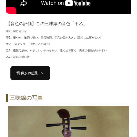
【音色の評価】この三味線の音色「甲乙」
甲2：琴に近い音
甲1：華やか、単調で硬い、高音強調、手元の音が大きい(遠くには響かない)
甲乙：スタンダード(甲と乙の両立)
乙1：複雑で渋め、やさしい、やわらかい、遠くまで響く、奏者の個性が出やすい
乙2：琵琶に近い音
音色の知識 ＞
三味線の写真