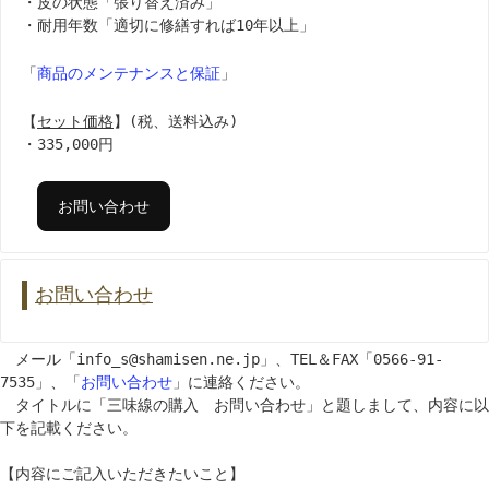
・皮の状態「張り替え済み」
・耐用年数「適切に修繕すれば10年以上」
「
商品のメンテナンスと保証
」
【
セット価格
】(税、送料込み)
・335,000円
お問い合わせ
お問い合わせ
メール「info_s@shamisen.ne.jp」、TEL＆FAX「0566-91-
7535」、「
お問い合わせ
」に連絡ください。
タイトルに「三味線の購入 お問い合わせ」と題しまして、内容に以
下を記載ください
。
【内容にご記入いただきたいこと】