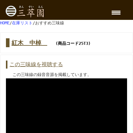
HOME
/
在庫リスト
/おすすめ三味線
紅木 中棹
(商品コード25T3)
この三味線を視聴する
この三味線の録音音源を掲載しています。